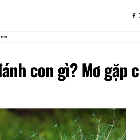
c mơ
đánh con gì? Mơ gặp 