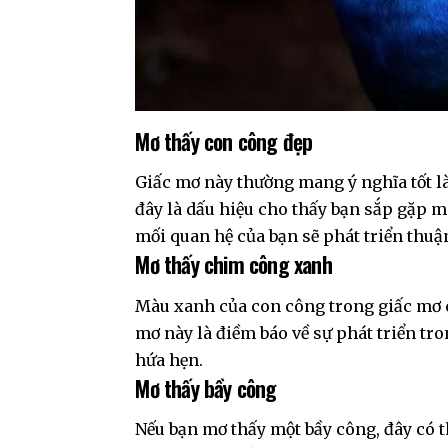
Mơ thấy con công đẹp
Giấc mơ này thường mang ý nghĩa tốt l
đây là dấu hiệu cho thấy bạn sắp gặp m
mối quan hệ của bạn sẽ phát triển thuậ
Mơ thấy chim công xanh
Màu xanh của con công trong giấc mơ c
mơ này là điềm báo về sự phát triển tr
hứa hẹn.
Mơ thấy bầy công
Nếu bạn mơ thấy một bầy công, đây có t