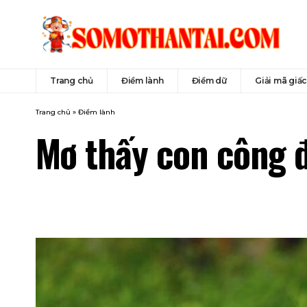
Trang chủ
Điềm lành
Điềm dữ
Giải mã giấ
Trang chủ
»
Điềm lành
Mơ thấy con công 