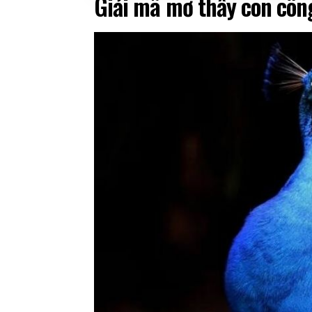
Giải mã mơ thấy con côn