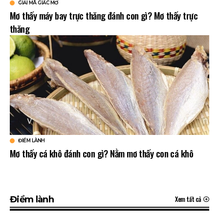
GIẢI MÃ GIẤC MƠ
Mơ thấy máy bay trực thăng đánh con gì? Mơ thấy trực
thăng
ĐIỀM LÀNH
Mơ thấy cá khô đánh con gì? Nằm mơ thấy con cá khô
Xem tất cả
Điềm lành