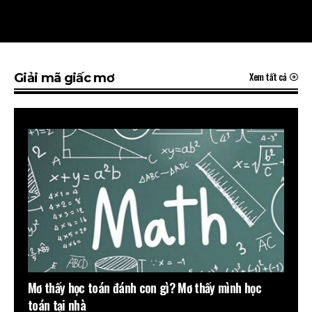
Xem tất cả
Giải mã giấc mơ
ng
Mơ thấy học toán đánh con gì? Mơ thấy mình học
Mơ t
toán tại nhà
mi