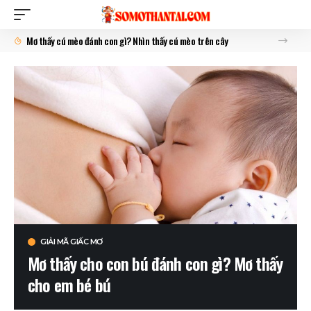
Mơ thấy cú mèo đánh con gì? Nhìn thấy cú mèo trên cây
GIẢI MÃ GIẤC MƠ
Mơ thấy cho con bú đánh con gì? Mơ thấy
cho em bé bú