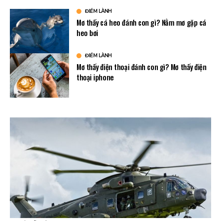
ĐIỀM LÀNH
Mơ thấy cá heo đánh con gì? Nằm mơ gặp cá
heo bơi
ĐIỀM LÀNH
Mơ thấy điện thoại đánh con gì? Mơ thấy điện
thoại iphone