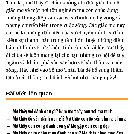
Tóm lại, mơ thấy đi chùa không chỉ đơn giản là một
giấc mơ về một nơi tôn nghiêm mà còn chứa đựng
những thông điệp sâu sắc về sự bình an, hy vọng và
những chuyển biến trong cuộc sống. Các giấc mơ này
có thể là những dấu hiệu của sự chuyển mình, sự tìm
kiếm sự thanh thản trong tâm hồn, hoặc những điềm
báo tốt lành về sức khỏe, tình cảm và tài lộc. Mơ thấy
đi chùa sẽ luôn mang lại cho bạn những cơ hội để suy
ngẫm và khám phá sâu sắc hơn về bản thân và cuộc
sống. Hãy nhớ vào
Sổ mơ Thần Tài
để bổ sung thêm
tất cả các thông tin bổ ích và hot nhất hằng ngày!
Bài viết liên quan
Mơ thấy voi đánh con gì? Nằm mơ thấy con voi ma mút
Mơ thấy ốc sên đánh con gì? Mơ thấy con ốc sên chung chung
Mơ thấy con công đánh con gì? Mơ gặp con công đẹp
Mơ thấy chim chào mào đánh con gì? Mơ thấy chào mào đẹp