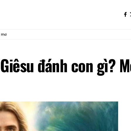
c mơ
Giêsu đánh con gì? M