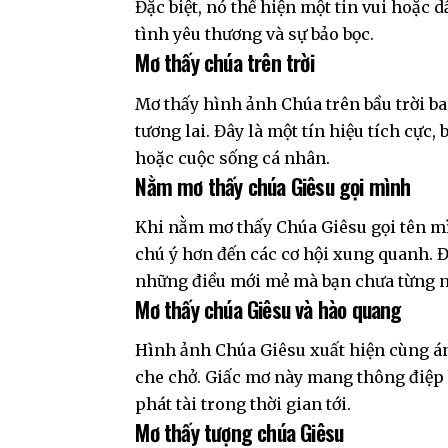
Đặc biệt, nó thể hiện một tin vui hoặc
tình yêu thương và sự bảo bọc.
Mơ thấy chúa trên trời
Mơ thấy hình ảnh Chúa trên bầu trời ba
tương lai. Đây là một tín hiệu tích cực
hoặc cuộc sống cá nhân.
Nằm mơ thấy chúa Giêsu gọi mình
Khi nằm mơ thấy Chúa Giêsu gọi tên mì
chú ý hơn đến các cơ hội xung quanh. Đ
những điều mới mẻ mà bạn chưa từng n
Mơ thấy chúa Giêsu và hào quang
Hình ảnh Chúa Giêsu xuất hiện cùng ánh
che chở. Giấc mơ này mang thông điệp 
phát tài trong thời gian tới.
Mơ thấy tượng chúa Giêsu