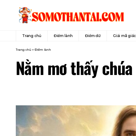
Trang chủ
Điềm lành
Điềm dữ
Giải mã giấ
Trang chủ
»
Điềm lành
Nằm mơ thấy chúa 