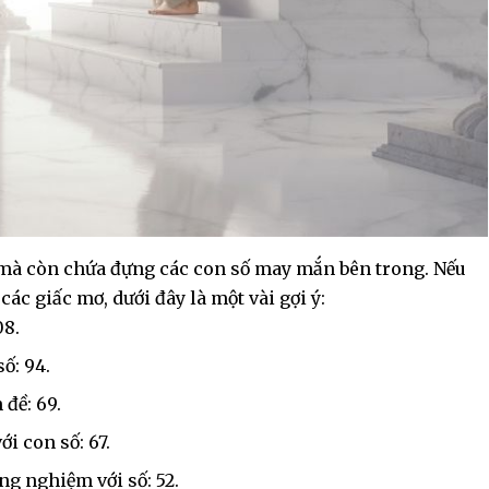
mà còn chứa đựng các con số may mắn bên trong. Nếu
các giấc mơ, dưới đây là một vài gợi ý:
08.
ố: 94.
đề: 69.
i con số: 67.
g nghiệm với số: 52.