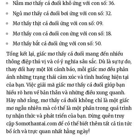
Nằm mơ thấy cá đuối khô ứng với con số: 36.
Ngủ mơ thấy cá đuối bơi ứng với con số: 32.
Mơ thấy thịt cá đuối ứng với con số: 09.
Mơ thấy con cá đuối con ứng với con số: 18.
Mơ thấy bắt cá đuối ứng với con số: 50.
Tổng kết lại, giấc mơ thấy cá đuối mang đến nhiều
thông điệp thú vị và có ý nghĩa sâu sắc. Dù là sự tự do,
thay đổi hay một lời cảnh báo, mỗi giấc mơ đều phản
ánh những trạng thái cảm xúc và tình huống hiện tại
của bạn. Việc giải mã giấc mơ thấy cá đuối giúp bạn
hiểu rõ hơn về bản thân và những điều xung quanh.
Hãy nhớ rằng, mơ thấy cá đuối không chỉ là một giấc
mơ ngẫu nhiên mà có thể là một phần trong quá trình
tự nhận thức và phát triển của bạn. Đừng quên truy
cập
Somothantai.com
để có thể biết thêm tất cả tin tức
bổ ích và trực quan nhất hằng ngày!