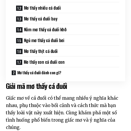
Mơ thấy nhiều cá đuối
Mơ thấy cá đuối bay
Nằm mơ thấy cá đuối khô
Ngủ mơ thấy cá đuối bơi
Mơ thấy thịt cá đuối
Mơ thấy con cá đuối con
Mơ thấy cá đuối đánh con gì?
Giải mã mơ thấy cá đuối
Giấc mơ về cá đuối có thể mang nhiều ý nghĩa khác
nhau, phụ thuộc vào bối cảnh và cách thức mà bạn
thấy loài vật này xuất hiện. Cùng khám phá một số
tình huống phổ biến trong giấc mơ và ý nghĩa của
chúng.