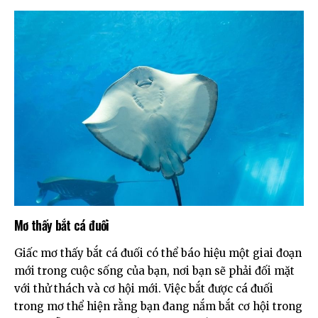
Mơ thấy bắt cá đuối
Giấc mơ thấy bắt cá đuối có thể báo hiệu một giai đoạn
mới trong cuộc sống của bạn, nơi bạn sẽ phải đối mặt
với thử thách và cơ hội mới. Việc bắt được cá đuối
trong mơ thể hiện rằng bạn đang nắm bắt cơ hội trong