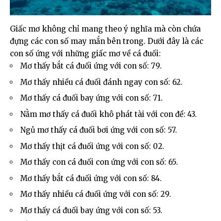
Giấc mơ không chỉ mang theo ý nghĩa mà còn chứa
đựng các con số may mắn bên trong. Dưới đây là các
con số ứng với những giấc mơ về cá đuối:
Mơ thấy bắt cá đuối ứng với con số: 79.
Mơ thấy nhiều cá đuối đánh ngay con số: 62.
Mơ thấy cá đuối bay ứng với con số: 71.
Nằm mơ thấy cá đuối khô phát tài với con đề: 43.
Ngủ mơ thấy cá đuối bơi ứng với con số: 57.
Mơ thấy thịt cá đuối ứng với con số: 02.
Mơ thấy con cá đuối con ứng với con số: 65.
Mơ thấy bắt cá đuối ứng với con số: 84.
Mơ thấy nhiều cá đuối ứng với con số: 29.
Mơ thấy cá đuối bay ứng với con số: 53.