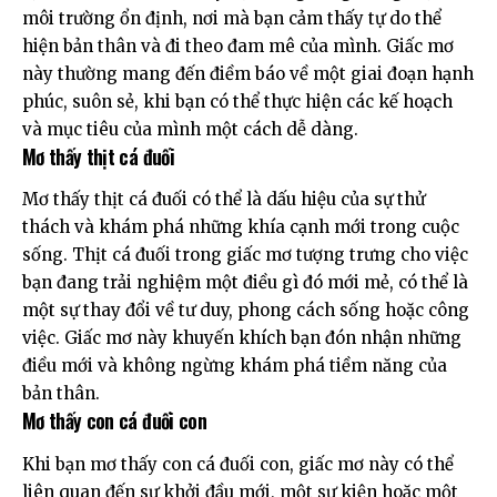
môi trường ổn định, nơi mà bạn cảm thấy tự do thể
hiện bản thân và đi theo đam mê của mình. Giấc mơ
này thường mang đến điềm báo về một giai đoạn hạnh
phúc, suôn sẻ, khi bạn có thể thực hiện các kế hoạch
và mục tiêu của mình một cách dễ dàng.
Mơ thấy thịt cá đuối
Mơ thấy thịt cá đuối có thể là dấu hiệu của sự thử
thách và khám phá những khía cạnh mới trong cuộc
sống. Thịt cá đuối trong giấc mơ tượng trưng cho việc
bạn đang trải nghiệm một điều gì đó mới mẻ, có thể là
một sự thay đổi về tư duy, phong cách sống hoặc công
việc. Giấc mơ này khuyến khích bạn đón nhận những
điều mới và không ngừng khám phá tiềm năng của
bản thân.
Mơ thấy con cá đuối con
Khi bạn mơ thấy con cá đuối con, giấc mơ này có thể
liên quan đến sự khởi đầu mới, một sự kiện hoặc một