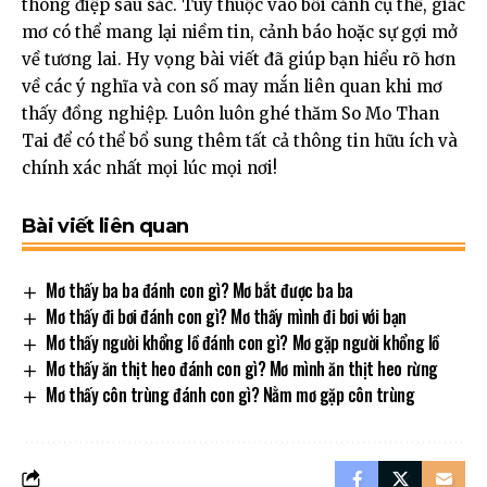
thông điệp sâu sắc. Tùy thuộc vào bối cảnh cụ thể, giấc
mơ có thể mang lại niềm tin, cảnh báo hoặc sự gợi mở
về tương lai. Hy vọng bài viết đã giúp bạn hiểu rõ hơn
về các ý nghĩa và con số may mắn liên quan khi mơ
thấy đồng nghiệp. Luôn luôn ghé thăm
So Mo Than
Tai
để có thể bổ sung thêm tất cả thông tin hữu ích và
chính xác nhất mọi lúc mọi nơi!
Bài viết liên quan
Mơ thấy ba ba đánh con gì? Mơ bắt được ba ba
Mơ thấy đi bơi đánh con gì? Mơ thấy mình đi bơi với bạn
Mơ thấy người khổng lồ đánh con gì? Mơ gặp người khổng lồ
Mơ thấy ăn thịt heo đánh con gì? Mơ mình ăn thịt heo rừng
Mơ thấy côn trùng đánh con gì? Nằm mơ gặp côn trùng