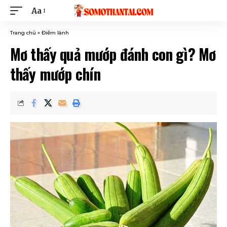
Aa
Trang chủ
»
Điềm lành
Mơ thấy quả mướp đánh con gì? Mơ
thấy mướp chín