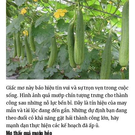
Giấc mơ này báo hiệu tin vui và sự trọn vẹn trong cuộc
sống. Hình ảnh quả mướp chín tượng trưng cho thành
công sau những nỗ lực bền bỉ. Đây là tín hiệu của may
mắn và tài lộc đang đến gần. Những dự định bạn đang
theo đuổi có khả năng gặt hái thành công lớn, hãy
mạnh dạn thực hiện các kế hoạch đã ấp ủ.
Mơ thấy quả mướp héo