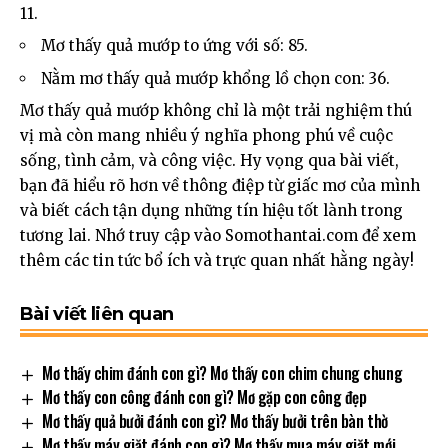
11.
Mơ thấy quả mướp to ứng với số: 85.
Nằm mơ thấy quả mướp khổng lồ chọn con: 36.
Mơ thấy quả mướp không chỉ là một trải nghiệm thú
vị mà còn mang nhiều ý nghĩa phong phú về cuộc
sống, tình cảm, và công việc. Hy vọng qua bài viết,
bạn đã hiểu rõ hơn về thông điệp từ giấc mơ của mình
và biết cách tận dụng những tín hiệu tốt lành trong
tương lai. Nhớ truy cập vào
Somothantai.com
để xem
thêm các tin tức bổ ích và trực quan nhất hằng ngày!
Bài viết liên quan
Mơ thấy chim đánh con gì? Mơ thấy con chim chung chung
Mơ thấy con công đánh con gì? Mơ gặp con công đẹp
Mơ thấy quả bưởi đánh con gì? Mơ thấy bưởi trên bàn thờ
Mơ thấy máy giặt đánh con gì? Mơ thấy mua máy giặt mới