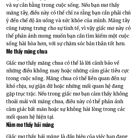
và sự cân bằng trong cuộc sống. Nếu bạn mơ thấy
măng tây, điều này có thể chỉ ra rằng bạn cần phải chú
ý đến chế độ ăn uống và sức khỏe của mình. Măng tây
cũng tượng trưng cho sự tinh tế, vì vậy giấc mơ này có
thể phản ánh mong muốn bạn cần tìm kiếm một cuộc
sống hài hòa hơn, với sự chăm sóc bản thân tốt hơn.
Mơ thấy măng chua
Giấc mơ thấy măng chua có thể là lời cảnh báo về
những điều không may hoặc những cảm giác tiêu cực
trong cuộc sống. Măng chua có thể liên quan đến sự
khó chịu, sự giận dữ hoặc những mối quan hệ đang
gặp trục trặc. Nếu trong giấc mơ bạn cảm thấy không
thoải mái với măng chua, điều này có thể phản ánh
cảm giác bất mãn hoặc sự không hài lòng trong các
mối quan hệ hiện tại.
Nằm mơ thấy hái măng
Giấc mơ thấy hái măng là dấu hiệu của việc bạn đang