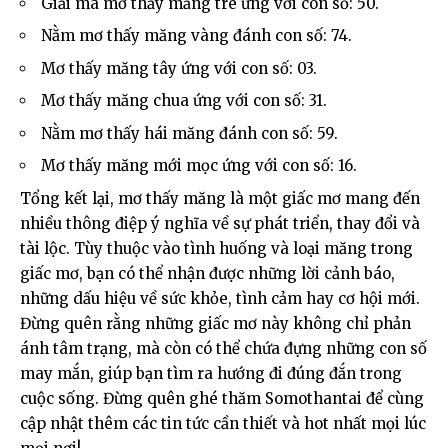
Giải mã mơ thấy măng tre ứng với con số: 50.
Nằm mơ thấy măng vàng đánh con số: 74.
Mơ thấy măng tây ứng với con số: 03.
Mơ thấy măng chua ứng với con số: 31.
Nằm mơ thấy hái măng đánh con số: 59.
Mơ thấy măng mới mọc ứng với con số: 16.
Tổng kết lại, mơ thấy măng là một giấc mơ mang đến
nhiều thông điệp ý nghĩa về sự phát triển, thay đổi và
tài lộc. Tùy thuộc vào tình huống và loại măng trong
giấc mơ, bạn có thể nhận được những lời cảnh báo,
những dấu hiệu về sức khỏe, tình cảm hay cơ hội mới.
Đừng quên rằng những giấc mơ này không chỉ phản
ánh tâm trạng, mà còn có thể chứa đựng những con số
may mắn, giúp bạn tìm ra hướng đi đúng đắn trong
cuộc sống. Đừng quên ghé thăm
Somothantai
để cùng
cập nhật thêm các tin tức cần thiết và hot nhất mọi lúc