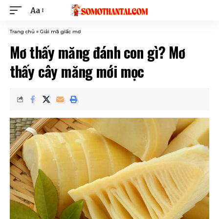
Aa
Trang chủ
»
Giải mã giấc mơ
Mơ thấy măng đánh con gì? Mơ
thấy cây măng mới mọc