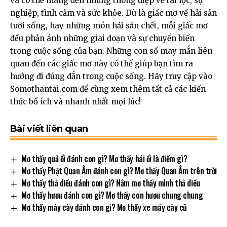
và có thể mang đến những thông điệp về tài lộc, sự
nghiệp, tình cảm và sức khỏe. Dù là giấc mơ về hải sản
tươi sống, hay những món hải sản chết, mỗi giấc mơ
đều phản ánh những giai đoạn và sự chuyển biến
trong cuộc sống của bạn. Những con số may mắn liên
quan đến các giấc mơ này có thể giúp bạn tìm ra
hướng đi đúng đắn trong cuộc sống. Hãy truy cập vào
Somothantai.com
để cùng xem thêm tất cả các kiến
thức bổ ích và nhanh nhất mọi lúc!
Bài viết liên quan
Mơ thấy quả ổi đánh con gì? Mơ thấy hái ổi là điềm gì?
Mơ thấy Phật Quan Âm đánh con gì? Mơ thấy Quan Âm trên trời
Mơ thấy thả diều đánh con gì? Nằm mơ thấy mình thả diều
Mơ thấy hươu đánh con gì? Mơ thấy con hươu chung chung
Mơ thấy máy cày đánh con gì? Mơ thấy xe máy cày cũ