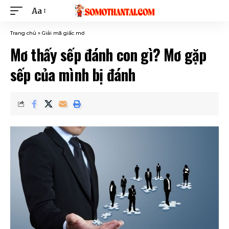
Aa
Trang chủ
»
Giải mã giấc mơ
Mơ thấy sếp đánh con gì? Mơ gặp
sếp của mình bị đánh